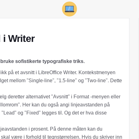
 i Writer
 bruke sofistikerte typografiske triks.
kk på et avsnitt i LibreOffice Writer. Kontekstmenyen
lget mellom "Single-line", "1.5-line" og "Two-line". Dette
lg deretter alternativet "Avsnitt" i Format -menyen eller
ellomrom". Her kan du også angi linjeavstanden på
, "Lead" og "Fixed" legges til. Og det er hva disse
linjeavstanden i prosent. På denne måten kan du
kal være i forhold til tegnstørrelsen. Hvis du skriver inn