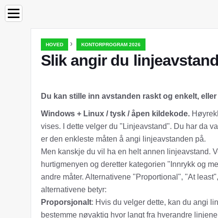
›
HOVED
KONTORPROGRAM 2026
Slik angir du linjeavstand
Du kan stille inn avstanden raskt og enkelt, eller
Windows + Linux / tysk / åpen kildekode.
Høyrekli
vises. I dette velger du "Linjeavstand". Du har da va
er den enkleste måten å angi linjeavstanden på.
Men kanskje du vil ha en helt annen linjeavstand. Ve
hurtigmenyen og deretter kategorien "Innrykk og m
andre måter. Alternativene "Proportional", "At least"
alternativene betyr:
Proporsjonalt
: Hvis du velger dette, kan du angi 
bestemme nøyaktig hvor langt fra hverandre linjene s