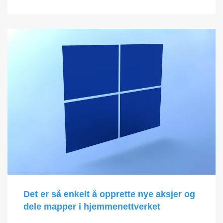
Det er så enkelt å opprette nye aksjer og
dele mapper i hjemmenettverket