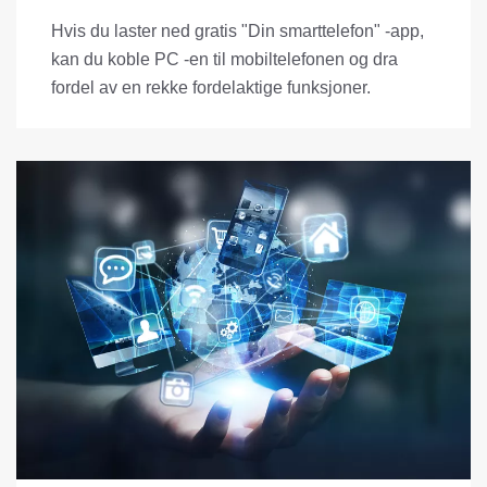
Hvis du laster ned gratis "Din smarttelefon" -app,
kan du koble PC -en til mobiltelefonen og dra
fordel av en rekke fordelaktige funksjoner.