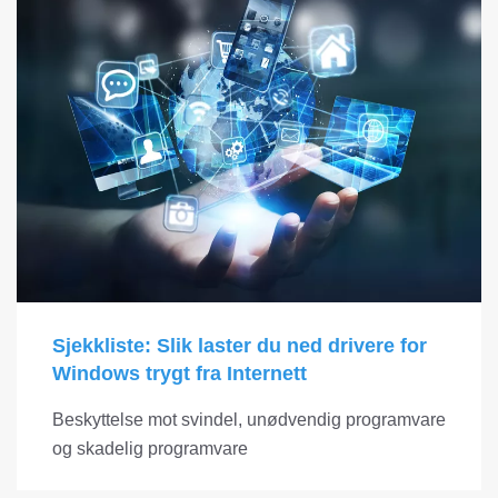
Sjekkliste: Slik laster du ned drivere for
Windows trygt fra Internett
Beskyttelse mot svindel, unødvendig programvare
og skadelig programvare